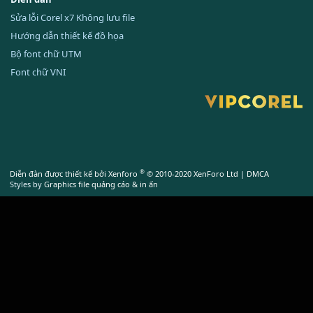
Sửa lỗi Corel x7 Không lưu file
Hướng dẫn thiết kế đồ họa
Bộ font chữ UTM
Font chữ VNI
®
Diễn đàn được thiết kế bởi Xenforo
© 2010-2020 XenForo Ltd
|
DMCA
Styles by
Graphics file quảng cáo & in ấn