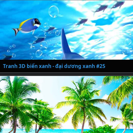
Tranh 3D biển xanh - đại dương xanh #25