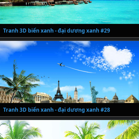
Tranh 3D biển xanh - đại dương xanh #29
Tranh 3D biển xanh - đại dương xanh #28