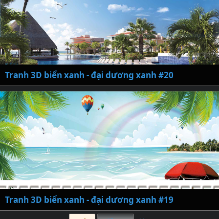
Tranh 3D biển xanh - đại dương xanh #20
Tranh 3D biển xanh - đại dương xanh #19