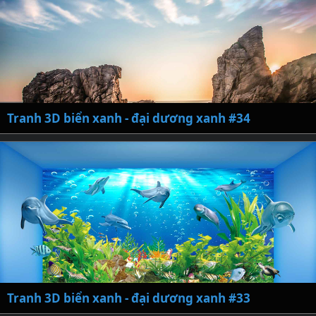
Tranh 3D biển xanh - đại dương xanh #34
Tranh 3D biển xanh - đại dương xanh #33