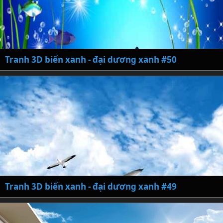
Tranh 3D biển xanh - đại dương xanh #50
Tranh 3D biển xanh - đại dương xanh #49