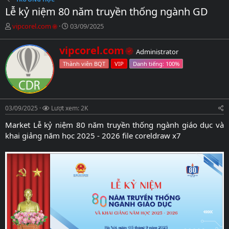
Lễ kỷ niệm 80 năm truyền thống ngành GD
C
N
vipcorel.com
03/09/2025
h
g
ủ
à
W
vipcorel.com
Administrator
đ
y
r
ề
g
Thành viên BQT
VIP
i
t
ử
t
ạ
i
t
o
e
b
n
03/09/2025
ở
Lượt xem: 2K
b
i
y
Market Lễ kỷ niệm 80 năm truyền thống ngành giáo dục và
khai giảng năm học 2025 - 2026 file coreldraw x7