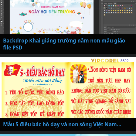
Backdrop Khai giảng trường nầm non mẫu giáo
file PSD
Mẫu 5 điều bác hồ dạy và non sông Việt Nam...