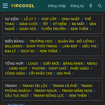
Đăng nhập
Đăng ký
SỰ KIỆN:
I
LỄ 27-7
I
HỌP LỚP
I
SINH NHẬT
I
THỂ
THAO
I
ĐÁM CƯỚI
I
TẾT
I
KỶ NIỆM
I
RA MẮT
I
VĂN
NGHỆ
I
NGÀY HỘI
I
TUYÊN TRUYỀN
I
XEM THÊM
I
BIỂN BẢNG:
I
TRƯỜNG HỌC
I
QUÁN ĂN - ĐỒ UỐNG
I
BILLIARDS
I
SHOP THỜI TRANG
I
LÀM ĐẸP
I
SIÊU THỊ
I
ĐẠI LÝ
I
DỊCH VỤ
I
XEM THÊM
I
TỔNG HỢP:
I
LOGO
I
GIẤY MỜI
I
BẰNG KHEN
I
MENU
I
CARD VISIT
I
POSTER
I
FONT CHỮ
I
PHẬT GIÁO
I
CÔNG GIÁO
I
CẮT KHẮC CNC
I
GIA PHẢ
I
TRANH:
I
TRANH TÀI LỘC
I
TRANH CÀ PHÊ
I
TRANH
PHÒNG KHÁCH
I
TRANH NGỰA
I
TRANH MẦM NON
I
CÂU TỤC NGỮ
I
TRANH ĐỘNG LỰC
I
XEM THÊM
I
TRƯỜNG HỌC