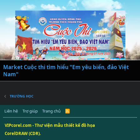
Market Cuộc thi tìm hiểu "Em yêu biển, đảo Việt
Nam"
TRƯỜNG HỌC
Liên hệ
Trợ giúp
Trang chủ
R
S
S
VIPcorel.com - Thư viện mẫu thiết kế đồ họa
CorelDRAW (CDR).