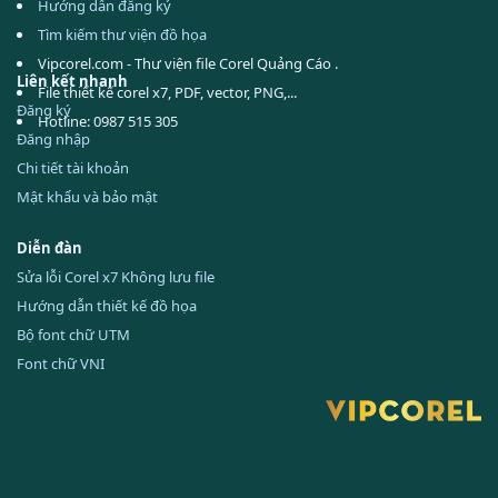
Hướng dẫn đăng ký
Tìm kiếm thư viện đồ họa
Vipcorel.com - Thư viện file Corel Quảng Cáo .
Liên kết nhanh
File thiết kế corel x7, PDF, vector, PNG,...
Đăng ký
Hotline: 0987 515 305
Đăng nhập
Chi tiết tài khoản
Mật khẩu và bảo mật
Diễn đàn
Sửa lỗi Corel x7 Không lưu file
Hướng dẫn thiết kế đồ họa
Bộ font chữ UTM
Font chữ VNI