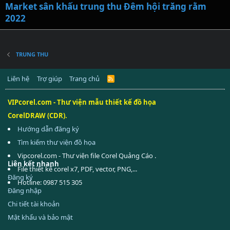
Market sân khấu trung thu Đêm hội trăng rằm
2022
TRUNG THU
Liên hệ
Trợ giúp
Trang chủ
R
S
S
VIPcorel.com - Thư viện mẫu thiết kế đồ họa
CorelDRAW (CDR).
Hướng dẫn đăng ký
Tìm kiếm thư viện đồ họa
Vipcorel.com - Thư viện file Corel Quảng Cáo .
Liên kết nhanh
File thiết kế corel x7, PDF, vector, PNG,...
Đăng ký
Hotline: 0987 515 305
Đăng nhập
Chi tiết tài khoản
Mật khẩu và bảo mật