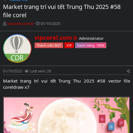
Market trang trí vui tết Trung Thu 2025 #58
file corel
C
N
vipcorel.com
01/10/2025
h
g
ủ
à
W
vipcorel.com
Administrator
đ
y
r
ề
g
Thành viên BQT
VIP
i
t
ử
t
ạ
i
t
o
e
b
n
01/10/2025
ở
Lượt xem: 2K
b
i
y
Market trang trí vui tết Trung Thu 2025 #58 vector file
coreldraw x7