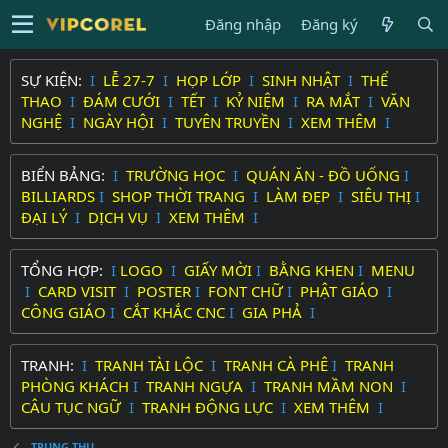
Đăng nhập
Đăng ký
SỰ KIỆN:
I
LỄ 27-7
I
HỌP LỚP
I
SINH NHẬT
I
THỂ
THAO
I
ĐÁM CƯỚI
I
TẾT
I
KỶ NIỆM
I
RA MẮT
I
VĂN
NGHỆ
I
NGÀY HỘI
I
TUYÊN TRUYỀN
I
XEM THÊM
I
BIỂN BẢNG:
I
TRƯỜNG HỌC
I
QUÁN ĂN - ĐỒ UỐNG
I
BILLIARDS
I
SHOP THỜI TRANG
I
LÀM ĐẸP
I
SIÊU THỊ
I
ĐẠI LÝ
I
DỊCH VỤ
I
XEM THÊM
I
TỔNG HỢP:
I
LOGO
I
GIẤY MỜI
I
BẰNG KHEN
I
MENU
I
CARD VISIT
I
POSTER
I
FONT CHỮ
I
PHẬT GIÁO
I
CÔNG GIÁO
I
CẮT KHẮC CNC
I
GIA PHẢ
I
TRANH:
I
TRANH TÀI LỘC
I
TRANH CÀ PHÊ
I
TRANH
PHÒNG KHÁCH
I
TRANH NGỰA
I
TRANH MẦM NON
I
CÂU TỤC NGỮ
I
TRANH ĐỘNG LỰC
I
XEM THÊM
I
TRUNG THU