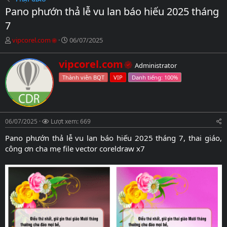
Pano phướn thả lễ vu lan báo hiếu 2025 tháng
7
C
N
vipcorel.com
06/07/2025
h
g
ủ
à
W
vipcorel.com
Administrator
đ
y
r
ề
g
Thành viên BQT
VIP
i
t
ử
t
ạ
i
t
o
e
b
n
06/07/2025
ở
Lượt xem: 669
b
i
y
Pano phướn thả lễ vu lan báo hiếu 2025 tháng 7, thai giáo,
công ơn cha mẹ file vector coreldraw x7