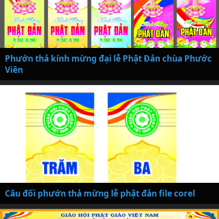
Phướn thả kính mừng đại lễ Phật Đản chùa Phước
Viên
Câu đối phướn thả mừng lễ phật đản file corel