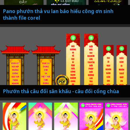
Pano phướn thả vu lan báo hiếu công ơn sinh
thành file corel
Phướn thả câu đối sân khấu - câu đối cổng chùa