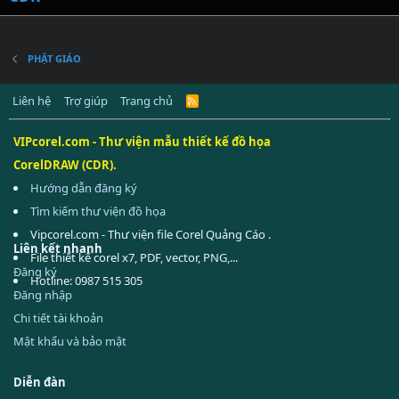
PHẬT GIÁO
Liên hệ
Trợ giúp
Trang chủ
R
S
S
VIPcorel.com - Thư viện mẫu thiết kế đồ họa
CorelDRAW (CDR).
Hướng dẫn đăng ký
Tìm kiếm thư viện đồ họa
Vipcorel.com - Thư viện file Corel Quảng Cáo .
Liên kết nhanh
File thiết kế corel x7, PDF, vector, PNG,...
Đăng ký
Hotline: 0987 515 305
Đăng nhập
Chi tiết tài khoản
Mật khẩu và bảo mật
Diễn đàn