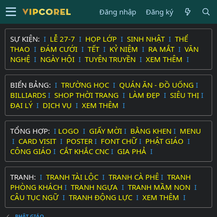
Đăng nhập
Đăng ký
SỰ KIỆN:
I
LỄ 27-7
I
HỌP LỚP
I
SINH NHẬT
I
THỂ
THAO
I
ĐÁM CƯỚI
I
TẾT
I
KỶ NIỆM
I
RA MẮT
I
VĂN
NGHỆ
I
NGÀY HỘI
I
TUYÊN TRUYỀN
I
XEM THÊM
I
BIỂN BẢNG:
I
TRƯỜNG HỌC
I
QUÁN ĂN - ĐỒ UỐNG
I
BILLIARDS
I
SHOP THỜI TRANG
I
LÀM ĐẸP
I
SIÊU THỊ
I
ĐẠI LÝ
I
DỊCH VỤ
I
XEM THÊM
I
TỔNG HỢP:
I
LOGO
I
GIẤY MỜI
I
BẰNG KHEN
I
MENU
I
CARD VISIT
I
POSTER
I
FONT CHỮ
I
PHẬT GIÁO
I
CÔNG GIÁO
I
CẮT KHẮC CNC
I
GIA PHẢ
I
TRANH:
I
TRANH TÀI LỘC
I
TRANH CÀ PHÊ
I
TRANH
PHÒNG KHÁCH
I
TRANH NGỰA
I
TRANH MẦM NON
I
CÂU TỤC NGỮ
I
TRANH ĐỘNG LỰC
I
XEM THÊM
I
PHẬT GIÁO