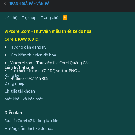
TRANH GIẢ ĐÁ - VÂN ĐÁ
Liên hệ
Trợ giúp
Trang chủ
R
S
S
VIPcorel.com - Thư viện mẫu thiết kế đồ họa
CorelDRAW (CDR).
Hướng dẫn đăng ký
Tìm kiếm thư viện đồ họa
Vipcorel.com - Thư viện file Corel Quảng Cáo .
Liên kết nhanh
File thiết kế corel x7, PDF, vector, PNG,...
Đăng ký
Hotline: 0987 515 305
Đăng nhập
Chi tiết tài khoản
Mật khẩu và bảo mật
Diễn đàn
Sửa lỗi Corel x7 Không lưu file
Hướng dẫn thiết kế đồ họa