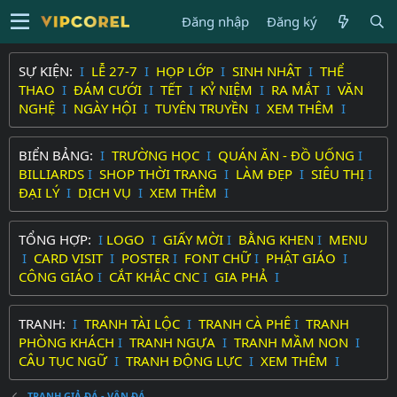
Đăng nhập
Đăng ký
SỰ KIỆN:
I
LỄ 27-7
I
HỌP LỚP
I
SINH NHẬT
I
THỂ
THAO
I
ĐÁM CƯỚI
I
TẾT
I
KỶ NIỆM
I
RA MẮT
I
VĂN
NGHỆ
I
NGÀY HỘI
I
TUYÊN TRUYỀN
I
XEM THÊM
I
BIỂN BẢNG:
I
TRƯỜNG HỌC
I
QUÁN ĂN - ĐỒ UỐNG
I
BILLIARDS
I
SHOP THỜI TRANG
I
LÀM ĐẸP
I
SIÊU THỊ
I
ĐẠI LÝ
I
DỊCH VỤ
I
XEM THÊM
I
TỔNG HỢP:
I
LOGO
I
GIẤY MỜI
I
BẰNG KHEN
I
MENU
I
CARD VISIT
I
POSTER
I
FONT CHỮ
I
PHẬT GIÁO
I
CÔNG GIÁO
I
CẮT KHẮC CNC
I
GIA PHẢ
I
TRANH:
I
TRANH TÀI LỘC
I
TRANH CÀ PHÊ
I
TRANH
PHÒNG KHÁCH
I
TRANH NGỰA
I
TRANH MẦM NON
I
CÂU TỤC NGỮ
I
TRANH ĐỘNG LỰC
I
XEM THÊM
I
TRANH GIẢ ĐÁ - VÂN ĐÁ