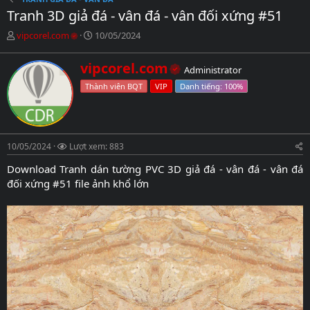
Tranh 3D giả đá - vân đá - vân đối xứng #51
C
N
vipcorel.com
10/05/2024
h
g
ủ
à
W
vipcorel.com
Administrator
đ
y
r
ề
g
Thành viên BQT
VIP
i
t
ử
t
ạ
i
t
o
e
b
n
10/05/2024
ở
Lượt xem: 883
b
i
y
Download Tranh dán tường PVC 3D giả đá - vân đá - vân đá
đối xứng #51 file ảnh khổ lớn