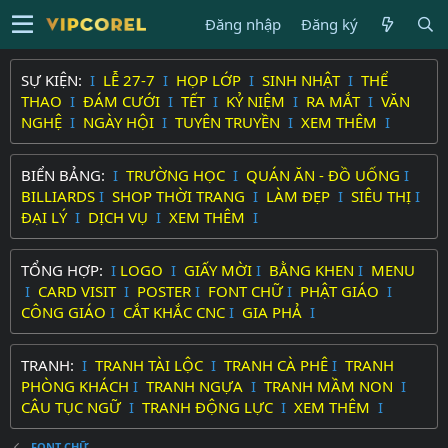
Đăng nhập
Đăng ký
SỰ KIỆN:
I
LỄ 27-7
I
HỌP LỚP
I
SINH NHẬT
I
THỂ
THAO
I
ĐÁM CƯỚI
I
TẾT
I
KỶ NIỆM
I
RA MẮT
I
VĂN
NGHỆ
I
NGÀY HỘI
I
TUYÊN TRUYỀN
I
XEM THÊM
I
BIỂN BẢNG:
I
TRƯỜNG HỌC
I
QUÁN ĂN - ĐỒ UỐNG
I
BILLIARDS
I
SHOP THỜI TRANG
I
LÀM ĐẸP
I
SIÊU THỊ
I
ĐẠI LÝ
I
DỊCH VỤ
I
XEM THÊM
I
TỔNG HỢP:
I
LOGO
I
GIẤY MỜI
I
BẰNG KHEN
I
MENU
I
CARD VISIT
I
POSTER
I
FONT CHỮ
I
PHẬT GIÁO
I
CÔNG GIÁO
I
CẮT KHẮC CNC
I
GIA PHẢ
I
TRANH:
I
TRANH TÀI LỘC
I
TRANH CÀ PHÊ
I
TRANH
PHÒNG KHÁCH
I
TRANH NGỰA
I
TRANH MẦM NON
I
CÂU TỤC NGỮ
I
TRANH ĐỘNG LỰC
I
XEM THÊM
I
FONT CHỮ