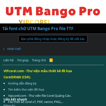
Tải font chữ UTM Bango Pro file TTF
Bạn phải đăng nhập hoặc đăng ký để viết bài.
FONT CHỮ
Liên hệ
Trợ giúp
Trang chủ
R
S
S
VIPcorel.com - Thư viện mẫu thiết kế đồ họa
CorelDRAW (CDR).
Hướng dẫn đăng ký
Tìm kiếm thư viện đồ họa
Vipcorel.com - Thư viện file Corel Quảng Cáo .
Liên kết nhanh
File thiết kế corel x7, PDF, vector, PNG,...
Đăng ký