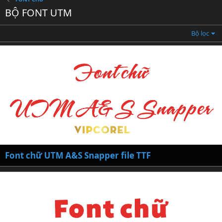
BỘ FONT UTM
Bộ lọc
Font chữ UTM A&S Snapper file TTF