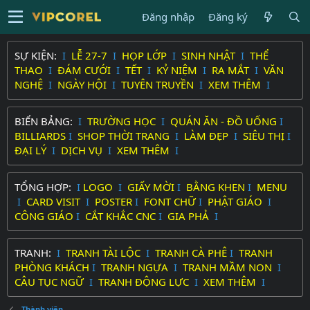
Đăng nhập
Đăng ký
SỰ KIỆN:
I
LỄ 27-7
I
HỌP LỚP
I
SINH NHẬT
I
THỂ
THAO
I
ĐÁM CƯỚI
I
TẾT
I
KỶ NIỆM
I
RA MẮT
I
VĂN
NGHỆ
I
NGÀY HỘI
I
TUYÊN TRUYỀN
I
XEM THÊM
I
BIỂN BẢNG:
I
TRƯỜNG HỌC
I
QUÁN ĂN - ĐỒ UỐNG
I
BILLIARDS
I
SHOP THỜI TRANG
I
LÀM ĐẸP
I
SIÊU THỊ
I
ĐẠI LÝ
I
DỊCH VỤ
I
XEM THÊM
I
TỔNG HỢP:
I
LOGO
I
GIẤY MỜI
I
BẰNG KHEN
I
MENU
I
CARD VISIT
I
POSTER
I
FONT CHỮ
I
PHẬT GIÁO
I
CÔNG GIÁO
I
CẮT KHẮC CNC
I
GIA PHẢ
I
TRANH:
I
TRANH TÀI LỘC
I
TRANH CÀ PHÊ
I
TRANH
PHÒNG KHÁCH
I
TRANH NGỰA
I
TRANH MẦM NON
I
CÂU TỤC NGỮ
I
TRANH ĐỘNG LỰC
I
XEM THÊM
I
Thành viên