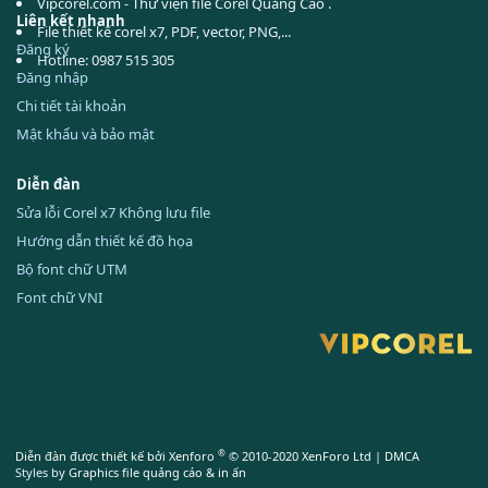
Vipcorel.com - Thư viện file Corel Quảng Cáo .
Liên kết nhanh
File thiết kế corel x7, PDF, vector, PNG,...
Đăng ký
Hotline: 0987 515 305
Đăng nhập
Chi tiết tài khoản
Mật khẩu và bảo mật
Diễn đàn
Sửa lỗi Corel x7 Không lưu file
Hướng dẫn thiết kế đồ họa
Bộ font chữ UTM
Font chữ VNI
®
Diễn đàn được thiết kế bởi Xenforo
© 2010-2020 XenForo Ltd
|
DMCA
Styles by
Graphics file quảng cáo & in ấn