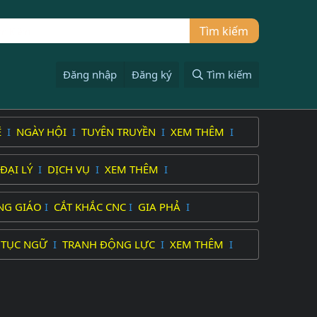
Đăng nhập
Đăng ký
Tìm kiếm
Ệ
I
NGÀY HỘI
I
TUYÊN TRUYỀN
I
XEM THÊM
I
ĐẠI LÝ
I
DỊCH VỤ
I
XEM THÊM
I
NG GIÁO
I
CẮT KHẮC CNC
I
GIA PHẢ
I
 TỤC NGỮ
I
TRANH ĐỘNG LỰC
I
XEM THÊM
I