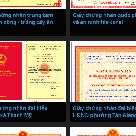
hứng nhận trung tâm
Giấy chứng nhận quốc 
 nông - trồng cây ăn
và an ninh file corel
hứng nhận đại biểu
Giấy chứng nhận đại biể
xã Thạch Mỹ
HĐND phường Tân Gian