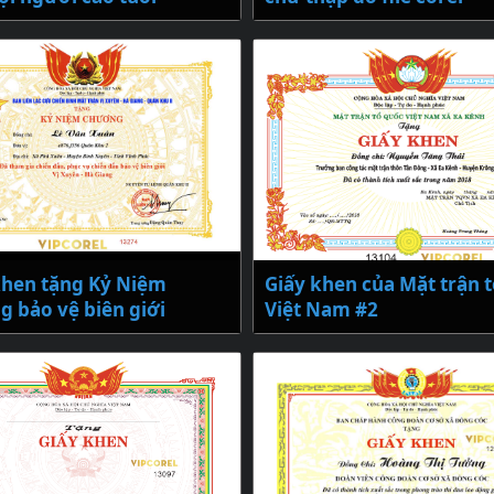
hen tặng Kỷ Niệm
Giấy khen của Mặt trận 
 bảo vệ biên giới
Việt Nam #2