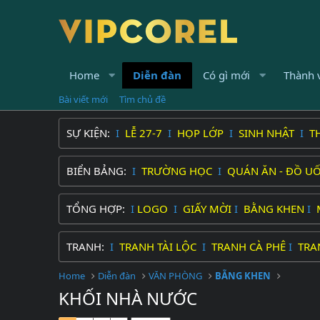
Home
Diễn đàn
Có gì mới
Thành 
Bài viết mới
Tìm chủ đề
SỰ KIỆN:
I
LỄ 27-7
I
HỌP LỚP
I
SINH NHẬT
I
T
BIỂN BẢNG:
I
TRƯỜNG HỌC
I
QUÁN ĂN - ĐỒ U
TỔNG HỢP:
I
LOGO
I
GIẤY MỜI
I
BẰNG KHEN
I
TRANH:
I
TRANH TÀI LỘC
I
TRANH CÀ PHÊ
I
TRA
Home
Diễn đàn
VĂN PHÒNG
BẰNG KHEN
KHỐI NHÀ NƯỚC