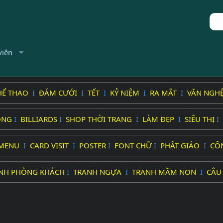
viên
HỂ THAO
I
ĐÁM CƯỚI
I
TẾT
I
KỶ NIỆM
I
RA MẮT
I
VĂN NGH
ỐNG
I
BILLIARDS
I
SHOP THỜI TRANG
I
LÀM ĐẸP
I
SIÊU THỊ
I
MENU
I
CARD VISIT
I
POSTER
I
FONT CHỮ
I
PHẬT GIÁO
I
CÔ
NH PHÒNG KHÁCH
I
TRANH NGỰA
I
TRANH MẦM NON
I
CÂU