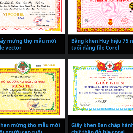
iấy mừng thọ mẫu mới
Bằng khen Huy hiệu 75 
le vector
tuổi đảng file Corel
khen mừng thọ mẫu mới
Giấy khen Ban chấp hành
ội người cao tuổi
chữ thập đỏ file corel