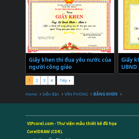
Giấy khen thi đua yêu nước của
Giấy k
người công giáo
UBND 
1
2
3
4
Tiếp
Home
Diễn đàn
VĂN PHÒNG
BẰNG KHEN
VIPcorel.com - Thư viện mẫu thiết kế đồ họa
CorelDRAW (CDR).