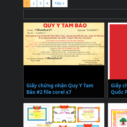
1
2
3
4
Tiếp
Giấy chứng nhận Quy Y Tam
Giấy c
Bảo #2 file corel x7
Quốc P