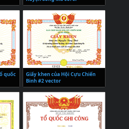
tổ quốc
Giấy khen của Hội Cựu Chiến
Binh #2 vector