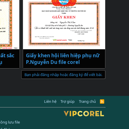
ất sắc
Giấy khen hội liên hiệp phụ nữ
ụ
P.Nguyễn Du file corel
Bạn phải đăng nhập hoặc đăng ký để viết bài.
Liên hệ
Trợ giúp
Trang chủ
R
S
S
hông lưu file