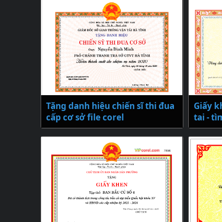
Tặng danh hiệu chiến sĩ thi đua
Giấy k
cấp cơ sở file corel
tai - 