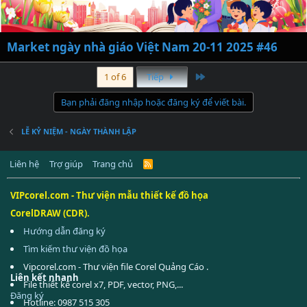
Market ngày nhà giáo Việt Nam 20-11 2025 #46
Last
1 of 6
Tiếp
Bạn phải đăng nhập hoặc đăng ký để viết bài.
LỄ KỶ NIỆM - NGÀY THÀNH LẬP
Liên hệ
Trợ giúp
Trang chủ
R
S
S
VIPcorel.com - Thư viện mẫu thiết kế đồ họa
CorelDRAW (CDR).
Hướng dẫn đăng ký
Tìm kiếm thư viện đồ họa
Vipcorel.com - Thư viện file Corel Quảng Cáo .
Liên kết nhanh
File thiết kế corel x7, PDF, vector, PNG,...
Đăng ký
Hotline: 0987 515 305