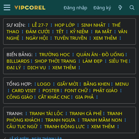
Đăng nhập
Đăng ký
SỰ KIỆN:
I
LỄ 27-7
I
HỌP LỚP
I
SINH NHẬT
I
THỂ
THAO
I
ĐÁM CƯỚI
I
TẾT
I
KỶ NIỆM
I
RA MẮT
I
VĂN
NGHỆ
I
NGÀY HỘI
I
TUYÊN TRUYỀN
I
XEM THÊM
I
BIỂN BẢNG:
I
TRƯỜNG HỌC
I
QUÁN ĂN - ĐỒ UỐNG
I
BILLIARDS
I
SHOP THỜI TRANG
I
LÀM ĐẸP
I
SIÊU THỊ
I
ĐẠI LÝ
I
DỊCH VỤ
I
XEM THÊM
I
TỔNG HỢP:
I
LOGO
I
GIẤY MỜI
I
BẰNG KHEN
I
MENU
I
CARD VISIT
I
POSTER
I
FONT CHỮ
I
PHẬT GIÁO
I
CÔNG GIÁO
I
CẮT KHẮC CNC
I
GIA PHẢ
I
TRANH:
I
TRANH TÀI LỘC
I
TRANH CÀ PHÊ
I
TRANH
PHÒNG KHÁCH
I
TRANH NGỰA
I
TRANH MẦM NON
I
CÂU TỤC NGỮ
I
TRANH ĐỘNG LỰC
I
XEM THÊM
I
LỄ KỶ NIỆM - NGÀY THÀNH LẬP