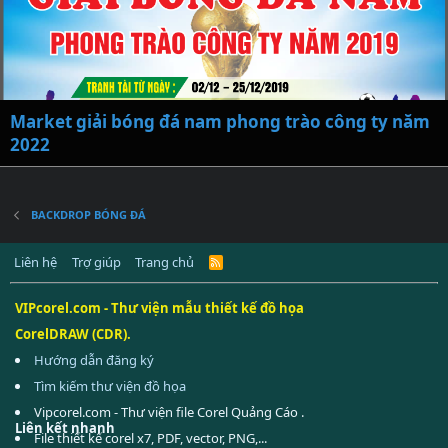
Market giải bóng đá nam phong trào công ty năm
2022
BACKDROP BÓNG ĐÁ
Liên hệ
Trợ giúp
Trang chủ
R
S
S
VIPcorel.com - Thư viện mẫu thiết kế đồ họa
CorelDRAW (CDR).
Hướng dẫn đăng ký
Tìm kiếm thư viện đồ họa
Vipcorel.com - Thư viện file Corel Quảng Cáo .
Liên kết nhanh
File thiết kế corel x7, PDF, vector, PNG,...