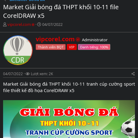
Market Giải bóng đá THPT khối 10-11 file
CorelDRAW x5
C
N
vipcorel.com
04/07/2022
h
g
ủ
à
W
vipcorel.com
Administrator
đ
y
r
ề
g
Thành viên BQT
VIP
i
t
ử
t
ạ
i
t
o
e
b
n
04/07/2022
ở
Lượt xem: 2K
b
i
y
Market Giải bóng đá THPT khối 10-11 tranh cúp cường sport
file thiết kế đồ họa CorelDRAW x5