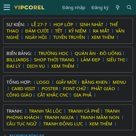
Đăng nhập
Đăng ký
SỰ KIỆN:
I
LỄ 27-7
I
HỌP LỚP
I
SINH NHẬT
I
THỂ
THAO
I
ĐÁM CƯỚI
I
TẾT
I
KỶ NIỆM
I
RA MẮT
I
VĂN
NGHỆ
I
NGÀY HỘI
I
TUYÊN TRUYỀN
I
XEM THÊM
I
BIỂN BẢNG:
I
TRƯỜNG HỌC
I
QUÁN ĂN - ĐỒ UỐNG
I
BILLIARDS
I
SHOP THỜI TRANG
I
LÀM ĐẸP
I
SIÊU THỊ
I
ĐẠI LÝ
I
DỊCH VỤ
I
XEM THÊM
I
TỔNG HỢP:
I
LOGO
I
GIẤY MỜI
I
BẰNG KHEN
I
MENU
I
CARD VISIT
I
POSTER
I
FONT CHỮ
I
PHẬT GIÁO
I
CÔNG GIÁO
I
CẮT KHẮC CNC
I
GIA PHẢ
I
TRANH:
I
TRANH TÀI LỘC
I
TRANH CÀ PHÊ
I
TRANH
PHÒNG KHÁCH
I
TRANH NGỰA
I
TRANH MẦM NON
I
CÂU TỤC NGỮ
I
TRANH ĐỘNG LỰC
I
XEM THÊM
I
BACKDROP BÓNG ĐÁ