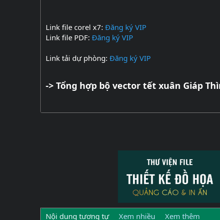
Link file corel x7:
Đăng ký VIP
Link file PDF:
Đăng ký VIP
Link tải dự phòng:
Đăng ký VIP
-> Tổng hợp bộ vector tết xuân Giáp Th
Nội dung tương tự
Xem nhiều
Xem thêm