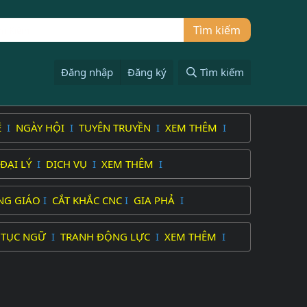
Đăng nhập
Đăng ký
Tìm kiếm
Ệ
I
NGÀY HỘI
I
TUYÊN TRUYỀN
I
XEM THÊM
I
ĐẠI LÝ
I
DỊCH VỤ
I
XEM THÊM
I
NG GIÁO
I
CẮT KHẮC CNC
I
GIA PHẢ
I
 TỤC NGỮ
I
TRANH ĐỘNG LỰC
I
XEM THÊM
I