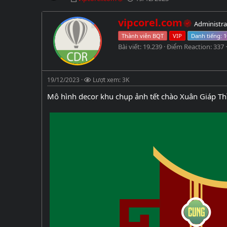
h
g
ủ
à
W
vipcorel.com
Administra
đ
y
r
ề
g
Thành viên BQT
VIP
i
t
ử
Bài viết
19.239
Điểm Reaction
337
t
ạ
i
t
o
e
b
n
19/12/2023
ở
Lượt xem: 3K
b
i
y
Mô hình decor khu chụp ảnh tết chào Xuân Giáp Thì