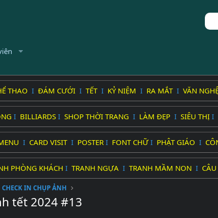
viên
HỂ THAO
I
ĐÁM CƯỚI
I
TẾT
I
KỶ NIỆM
I
RA MẮT
I
VĂN NGH
ỐNG
I
BILLIARDS
I
SHOP THỜI TRANG
I
LÀM ĐẸP
I
SIÊU THỊ
I
MENU
I
CARD VISIT
I
POSTER
I
FONT CHỮ
I
PHẬT GIÁO
I
CÔ
NH PHÒNG KHÁCH
I
TRANH NGỰA
I
TRANH MẦM NON
I
CÂU
CHECK IN CHỤP ẢNH
h tết 2024 #13