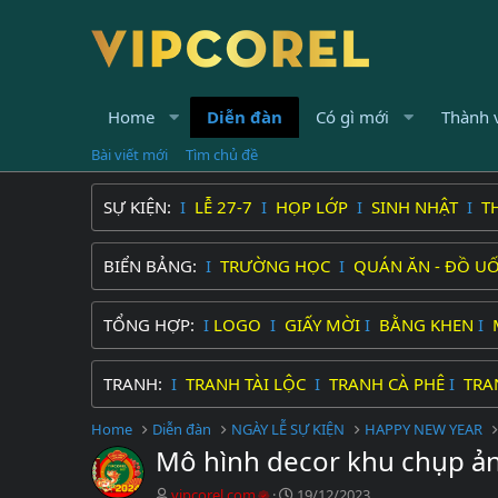
Home
Diễn đàn
Có gì mới
Thành 
Bài viết mới
Tìm chủ đề
SỰ KIỆN:
I
LỄ 27-7
I
HỌP LỚP
I
SINH NHẬT
I
T
BIỂN BẢNG:
I
TRƯỜNG HỌC
I
QUÁN ĂN - ĐỒ U
TỔNG HỢP:
I
LOGO
I
GIẤY MỜI
I
BẰNG KHEN
I
TRANH:
I
TRANH TÀI LỘC
I
TRANH CÀ PHÊ
I
TRA
Home
Diễn đàn
NGÀY LỄ SỰ KIỆN
HAPPY NEW YEAR
Mô hình decor khu chụp ản
C
N
vipcorel.com
19/12/2023