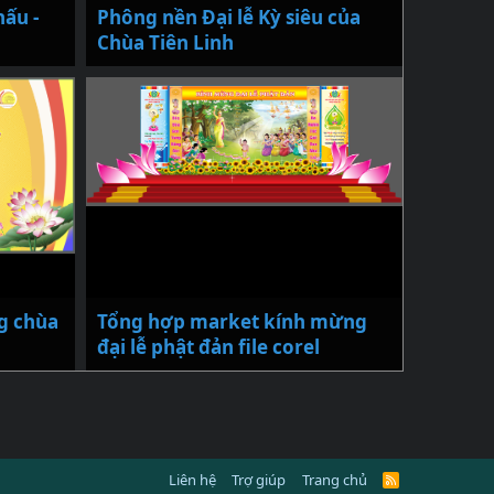
hấu -
Phông nền Đại lễ Kỳ siêu của
Chùa Tiên Linh
g chùa
Tổng hợp market kính mừng
đại lễ phật đản file corel
Liên hệ
Trợ giúp
Trang chủ
R