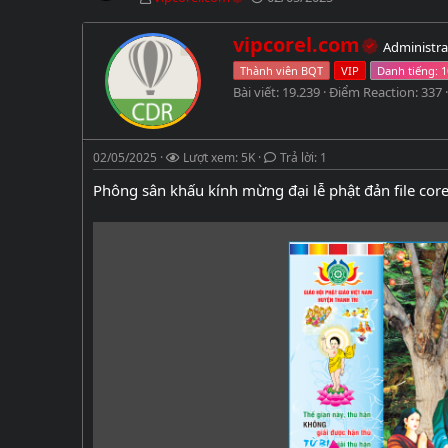
h
g
ủ
à
W
vipcorel.com
Administra
đ
y
r
ề
g
Thành viên BQT
VIP
i
t
ử
Bài viết
19.239
Điểm Reaction
337
t
ạ
i
t
o
e
b
n
02/05/2025
ở
Lượt xem: 5K
Trả lời: 1
b
i
y
Phông sân khấu kính mừng đại lễ phật đản file cor