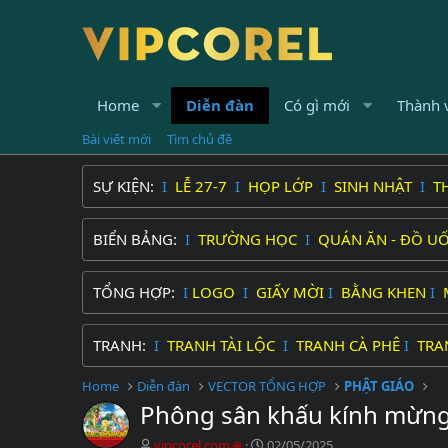
Home
Diễn đàn
Có gì mới
Thành 
Bài viết mới
Tìm chủ đề
SỰ KIỆN:
I
LỄ 27-7
I
HỌP LỚP
I
SINH NHẬT
I
T
BIỂN BẢNG:
I
TRƯỜNG HỌC
I
QUÁN ĂN - ĐỒ U
TỔNG HỢP:
I
LOGO
I
GIẤY MỜI
I
BẰNG KHEN
I
TRANH:
I
TRANH TÀI LỘC
I
TRANH CÀ PHÊ
I
TRA
Home
Diễn đàn
VECTOR TỔNG HỢP
PHẬT GIÁO
Phông sân khấu kính mừng đ
C
N
vipcorel.com
02/05/2025