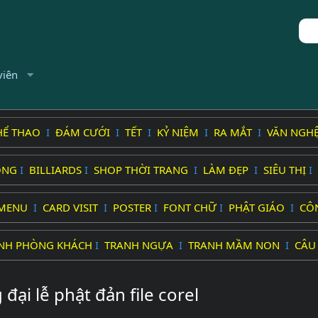
viên
HỂ THAO
I
ĐÁM CƯỚI
I
TẾT
I
KỶ NIỆM
I
RA MẮT
I
VĂN NGH
ỐNG
I
BILLIARDS
I
SHOP THỜI TRANG
I
LÀM ĐẸP
I
SIÊU THỊ
I
MENU
I
CARD VISIT
I
POSTER
I
FONT CHỮ
I
PHẬT GIÁO
I
CÔ
NH PHÒNG KHÁCH
I
TRANH NGỰA
I
TRANH MẦM NON
I
CÂU
ại lễ phật đản file corel