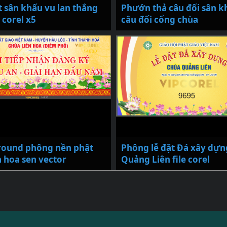
 sân khấu vu lan thắng
Phướn thả câu đối sân k
e corel x5
câu đối cổng chùa
round phông nền phật
Phông lễ đặt Đá xây dựn
à hoa sen vector
Quảng Liên file corel