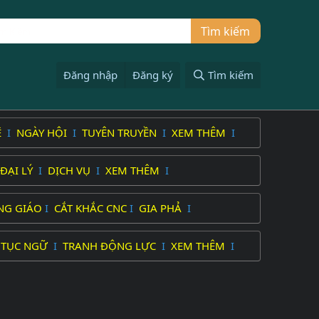
Đăng nhập
Đăng ký
Tìm kiếm
Ệ
I
NGÀY HỘI
I
TUYÊN TRUYỀN
I
XEM THÊM
I
ĐẠI LÝ
I
DỊCH VỤ
I
XEM THÊM
I
NG GIÁO
I
CẮT KHẮC CNC
I
GIA PHẢ
I
 TỤC NGỮ
I
TRANH ĐỘNG LỰC
I
XEM THÊM
I