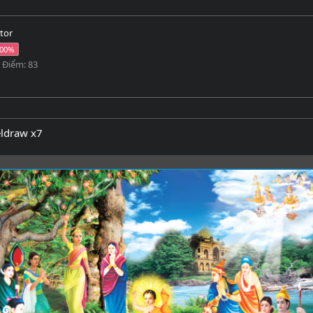
tor
Điểm
83
eldraw x7